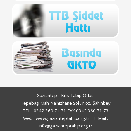
Gaziantep - Kilis Tabip Odası
Tepebaşı Mah. Yalnızhane Sok. No:5 Şahinbey
TEL : 0342 360 71 71 FAX 0342 360 71 73
Web : www.gazianteptabip.org.tr - E-Mail :
info@gazianteptabip.org.tr