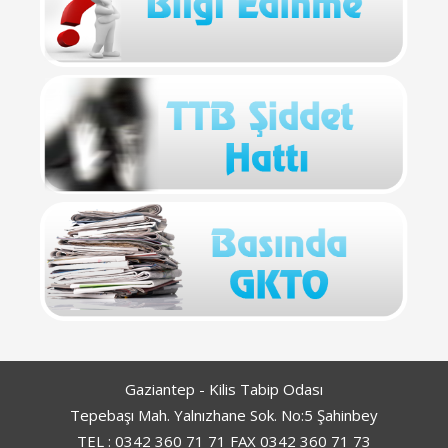
Gaziantep - Kilis Tabip Odası
Tepebaşı Mah. Yalnızhane Sok. No:5 Şahinbey
TEL : 0342 360 71 71 FAX 0342 360 71 73