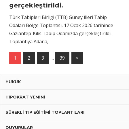
gerçekleştirildi.
Türk Tabipleri Birliği (TTB) Güney İlleri Tabip
Odaları Bölge Toplantısı, 17 Ocak 2026 tarihinde
Gaziantep-Kilis Tabip Odamızda gerçekleştirildi.
Toplantıya Adana,
1
2
3
…
39
Next
»
Yazı
Posts
dolaşımı
HUKUK
HIPOKRAT YEMINI
SÜREKLI TIP EĞITIMI TOPLANTILARI
DUYURULAR