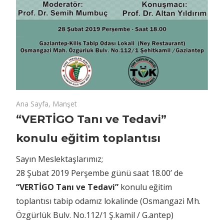
16 Şubat 2019
“VERTİGO
yorumlar kapalı
Ana Sayfa
,
Manşet
Tanı
“VERTİGO Tanı ve Tedavi”
ve
konulu eğitim toplantısı
Tedavi”
konulu
Sayın Meslektaşlarımız;
eğitim
28 Şubat 2019 Perşembe günü saat 18.00’ de
toplantısı
“VERTİGO Tanı ve Tedavi”
konulu eğitim
için
toplantısı tabip odamız lokalinde (Osmangazi Mh.
Özgürlük Bulv. No.112/1 Ş.kamil / G.antep)