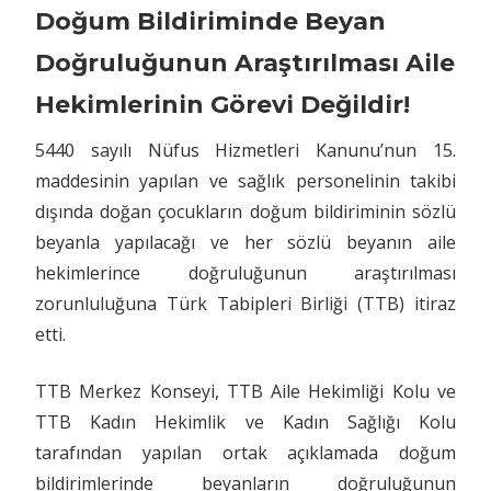
Bildiriminde
Doğum Bildiriminde Beyan
Beyan
Doğruluğunun Araştırılması Aile
Doğruluğunun
Araştırılması
Hekimlerinin Görevi Değildir!
Aile
Hekimlerinin
5440 sayılı Nüfus Hizmetleri Kanunu’nun 15.
Görevi
maddesinin yapılan ve sağlık personelinin takibi
Değildir!
dışında doğan çocukların doğum bildiriminin sözlü
için
beyanla yapılacağı ve her sözlü beyanın aile
hekimlerince doğruluğunun araştırılması
zorunluluğuna Türk Tabipleri Birliği (TTB) itiraz
etti.
TTB Merkez Konseyi, TTB Aile Hekimliği Kolu ve
TTB Kadın Hekimlik ve Kadın Sağlığı Kolu
tarafından yapılan ortak açıklamada doğum
bildirimlerinde beyanların doğruluğunun