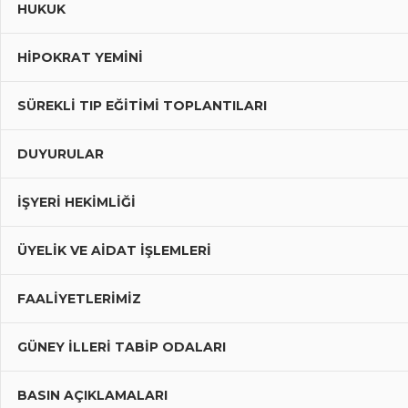
HUKUK
HIPOKRAT YEMINI
SÜREKLI TIP EĞITIMI TOPLANTILARI
DUYURULAR
İŞYERİ HEKİMLİĞİ
ÜYELIK VE AIDAT İŞLEMLERI
FAALIYETLERIMIZ
GÜNEY İLLERI TABIP ODALARI
BASIN AÇIKLAMALARI