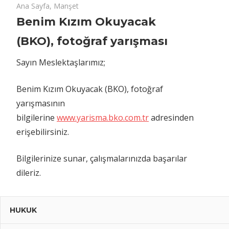
11 Ocak 2019
Benim
yorumlar kapalı
Ana Sayfa
,
Manşet
Kızım
Benim Kızım Okuyacak
Okuyacak
(BKO), fotoğraf yarışması
(BKO), fotoğraf
yarışması
Sayın Meslektaşlarımız;
için
Benim Kızım Okuyacak (BKO), fotoğraf
yarışmasının
bilgilerine
www.yarisma.bko.com.tr
adresinden
erişebilirsiniz.
Bilgilerinize sunar, çalışmalarınızda başarılar
dileriz.
HUKUK