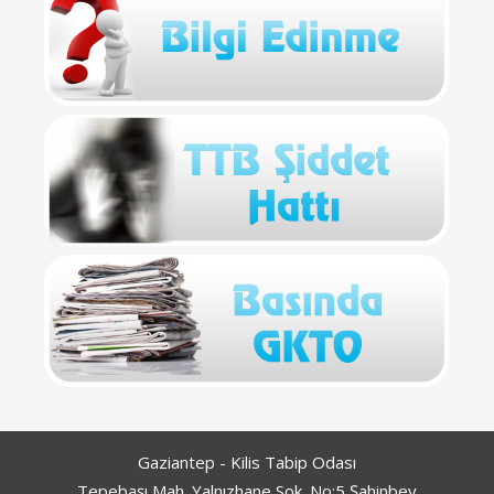
Gaziantep - Kilis Tabip Odası
Tepebaşı Mah. Yalnızhane Sok. No:5 Şahinbey