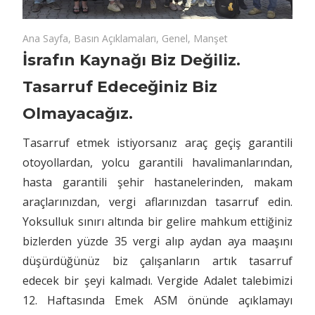
22 Mayıs 2024
İsrafın
yorumlar kapalı
Ana Sayfa
,
Basın Açıklamaları
,
Genel
,
Manşet
Kaynağı
İsrafın Kaynağı Biz Değiliz.
Biz
Tasarruf Edeceğiniz Biz
Değiliz.
Tasarruf
Olmayacağız.
Edeceğiniz
Biz
Tasarruf etmek istiyorsanız araç geçiş garantili
Olmayacağız.
otoyollardan, yolcu garantili havalimanlarından,
için
hasta garantili şehir hastanelerinden, makam
araçlarınızdan, vergi aflarınızdan tasarruf edin.
Yoksulluk sınırı altında bir gelire mahkum ettiğiniz
bizlerden yüzde 35 vergi alıp aydan aya maaşını
düşürdüğünüz biz çalışanların artık tasarruf
edecek bir şeyi kalmadı. Vergide Adalet talebimizi
12. Haftasında Emek ASM önünde açıklamayı