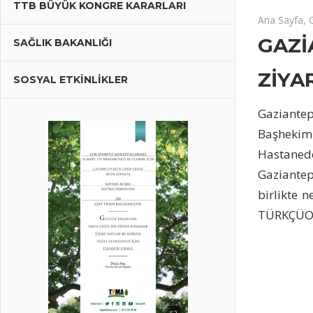
TTB BÜYÜK KONGRE KARARLARI
12 Kasım 2
GAZİANTEP
yorumlar ka
Ana Sayfa
,
ŞEHİR
GAZİ
SAĞLIK BAKANLIĞI
HASTANESİ
BAŞHEKİMİ
ZİYA
SOSYAL ETKİNLİKLER
ZİYARETİ
için
Gaziante
Başhekim
Hastanede
Gaziantep 
birlikte n
TÜRKÇÜOĞ