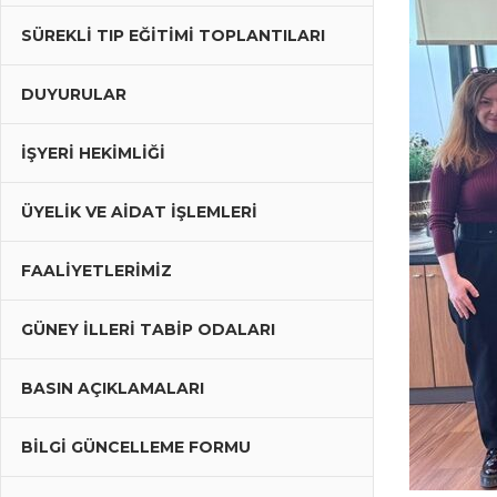
Kilis
SÜREKLI TIP EĞITIMI TOPLANTILARI
Tabip
DUYURULAR
Odası
İŞYERİ HEKİMLİĞİ
ÜYELIK VE AIDAT İŞLEMLERI
FAALIYETLERIMIZ
GÜNEY İLLERI TABIP ODALARI
BASIN AÇIKLAMALARI
BILGI GÜNCELLEME FORMU