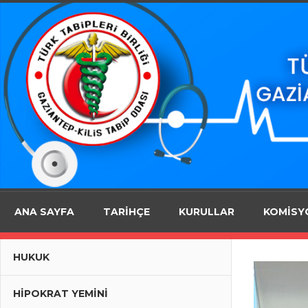
Skip
to
content
Gaziantep
ANA SAYFA
TARİHÇE
KURULLAR
KOMİSY
–
HUKUK
HIPOKRAT YEMINI