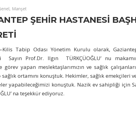
024
palı
Genel
,
Manşet
ANTEP ŞEHİR HASTANESİ BAŞH
RETİ
p-Kilis Tabip Odası Yönetim Kurulu olarak, Gaziante
i Sayın Prof.Dr. Ilgın TÜRKÇÜOĞLU’ nu makamınd
 görev yapan meslektaşlarımızın ve sağlık çalışanları
sağlık ortamını konuştuk. Hekimler, sağlık emekçileri ve 
eler yapabileceğimizi konuştuk. Nazik ev sahipliği için Sa
LU’ na teşekkür ediyoruz.