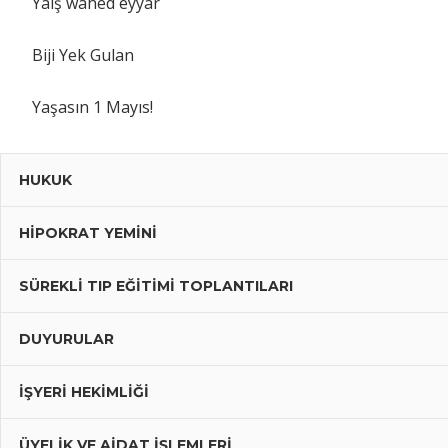
Yaiş wahed eyyar
Biji Yek Gulan
Yaşasın 1 Mayıs!
HUKUK
HIPOKRAT YEMINI
SÜREKLI TIP EĞITIMI TOPLANTILARI
DUYURULAR
İŞYERİ HEKİMLİĞİ
ÜYELIK VE AIDAT İŞLEMLERI