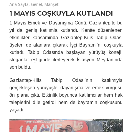
4 Mayıs 2026
1
yorumlar kapalı
Ana Sayfa
,
Genel
,
Manşet
MAYIS
1 MAYIS COŞKUYLA KUTLANDI
COŞKUYLA
1 Mayıs Emek ve Dayanışma Günü, Gaziantep’te bu
KUTLANDI
yıl da geniş katılımla kutlandı. Kentte düzenlenen
için
etkinlikler kapsamında Gaziantep-Kilis Tabip Odası
üyeleri de alanlara çıkarak İşçi Bayramı’nı coşkuyla
kutladı. Tabip Odasında başlayan yürüyüş korteji,
sloganlar eşliğinde ilerleyerek İstasyon Meydanında
son buldu.
Gaziantep-Kilis Tabip Odası’nın katılımıyla
gerçekleşen yürüyüşte, dayanışma ve emek vurgusu
ön plana çıktı. Etkinlik boyunca katılımcılar hem hak
taleplerini dile getirdi hem de bayramın coşkusunu
yaşadı.
Video
oynatıcı