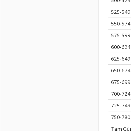
500-524
525-549
550-574
575-599
600-624
625-649
650-674
675-699
700-724
725-749
750-780
Tam Gü