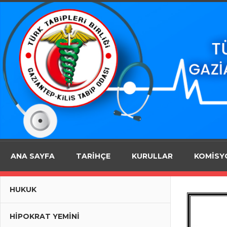
Skip
to
content
Gaziantep
ANA SAYFA
TARİHÇE
KURULLAR
KOMİSY
–
HUKUK
HIPOKRAT YEMINI