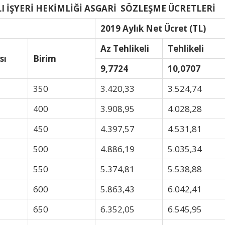
LI İŞYERİ HEKİMLİĞİ ASGARİ SÖZLEŞME ÜCRETLERİ
2019 Aylık Net Ücret (TL)
Az Tehlikeli
Tehlikeli
sı
Birim
9,7724
10,0707
350
3.420,33
3.524,74
400
3.908,95
4.028,28
450
4.397,57
4.531,81
500
4.886,19
5.035,34
550
5.374,81
5.538,88
600
5.863,43
6.042,41
650
6.352,05
6.545,95