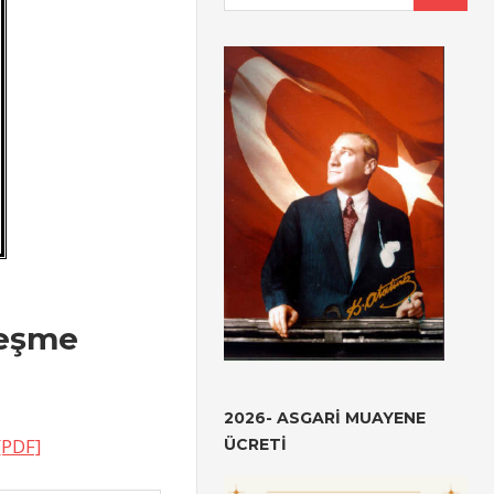
leşme
2026- ASGARI MUAYENE
 [PDF]
ÜCRETI