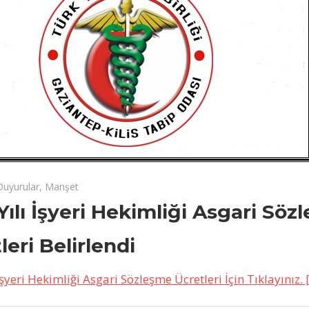
19
palı
Duyurular
,
Manşet
Yılı İşyeri Hekimliği Asgari Söz
leri Belirlendi
İşyeri Hekimliği Asgari Sözleşme Ücretleri İçin Tıklayınız.