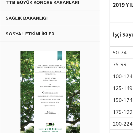
TTB BÜYÜK KONGRE KARARLARI
için
2019 YI
SAĞLIK BAKANLIĞI
SOSYAL ETKİNLİKLER
İşçi Sayı
50-74
75-99
100-124
125-149
150-174
175-199
200-224