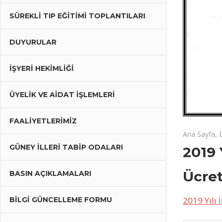
Kilis
SÜREKLI TIP EĞITIMI TOPLANTILARI
Tabip
DUYURULAR
Odası
İŞYERİ HEKİMLİĞİ
ÜYELIK VE AIDAT İŞLEMLERI
FAALIYETLERIMIZ
11 Ocak 20
2019
yorumlar ka
Ana Sayfa
,
Yılı
GÜNEY İLLERI TABIP ODALARI
2019 
İşyeri
Hekimliği
Ücret
BASIN AÇIKLAMALARI
Asgari
Sözleşme
2019 Yılı 
BILGI GÜNCELLEME FORMU
Ücretleri
Belirlendi