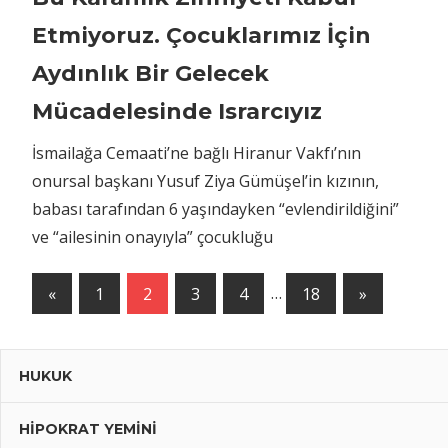
Etmiyoruz. Çocuklarımız İçin
Aydınlık Bir Gelecek
Mücadelesinde Israrcıyız
İsmailağa Cemaati’ne bağlı Hiranur Vakfı’nın
onursal başkanı Yusuf Ziya Gümüşel’in kızının,
babası tarafından 6 yaşındayken “evlendirildiğini”
ve “ailesinin onayıyla” çocukluğu
«
Previous
1
2
3
4
…
18
Next
»
Yazı
Posts
Posts
dolaşımı
HUKUK
HIPOKRAT YEMINI