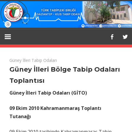
Skip
to
content
Gaziantep
Gaziantep
Kilis
Tabip
–
Odası
29 Mart 2017
Güney
yorumlar kapalı
Güney İlleri Tabip Odaları
İlleri
Güney İlleri Bölge Tabip Odaları
Resmi
Kilis
Bölge
Web
Toplantısı
Tabip
Sitesi.
Odaları
Tabip
Güney İlleri Tabip Odaları (GİTO)
Toplantısı
için
09 Ekim 2010 Kahramanmaraş Toplantı
Odası
Tutanağı
09 Ekim 2010 tarihinde Kahramanmaraş Tabip