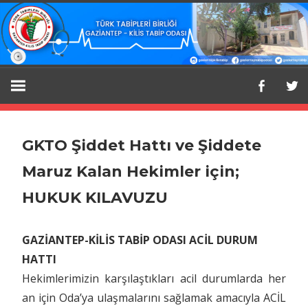
Skip
to
content
Gaziantep
Gaziantep
Kilis
Tabip
–
Odası
GKTO Şiddet Hattı ve Şiddete
Resmi
Kilis
Maruz Kalan Hekimler için;
Web
HUKUK KILAVUZU
Sitesi.
Tabip
GAZİANTEP-KİLİS TABİP ODASI ACİL DURUM
Odası
HATTI
Hekimlerimizin karşılaştıkları acil durumlarda her
an için Oda’ya ulaşmalarını sağlamak amacıyla ACİL