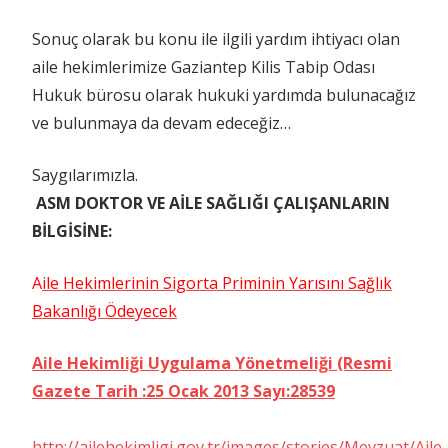
Sonuç olarak bu konu ile ilgili yardım ihtiyacı olan
aile hekimlerimize Gaziantep Kilis Tabip Odası
Hukuk bürosu olarak hukuki yardımda bulunacağız
ve bulunmaya da devam edeceğiz…
Saygılarımızla.
ASM DOKTOR VE AİLE SAĞLIĞI ÇALIŞANLARIN
BİLGİSİNE:
A
ile Hekimlerinin Sigorta Priminin Yarısını Sağlık
Bakanlığı Ödeyecek
Aile Hekimliği Uygulama Yönetmeliği (Resmi
Gazete Tarih :25 Ocak 2013 Sayı:28539
http://ailehekimligi.gov.tr/images/stories/Mevzuat/Ai